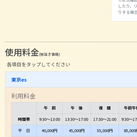
したり、
りする場
使用料金
(税抜き価格)
各項目をタップしてください
東京es
利用料金
午 前
午 後
夜 間
午前午
時間帯
9:30～13:00
13:30～17:00
17:30～21:00
9:30～17
平 日
40,000円
45,000円
55,000円
85,00