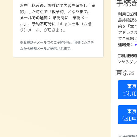
手続
お申し込み後、弊社にて内容を確認し「承
認」した時点で「仮予約」となります。
利用日2
メールでの通知：
承認時に「承認メー
最終確認
ル」、予約不可時に「キャンセル（お断
約を「本
り）メール」が届きます。
アドレス
てご連絡
※お電話やメールでのご予約分も、同様にシステ
連絡先：
ムから通知メールが送信されます。
ご利用規約
ンからダウ
東京es
東京
ご利用
東京
使用申
※状況確