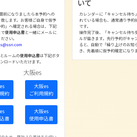
き
いて
週間前になりましたら本予約への
カレンダーに「キャンセル待ち
を致します。お客様ご自身で仮予
れている場合も、通常通り予約
予約」へ確定される場合は、下記
です。
まで
使用申込書
と一緒にメールに
操作完了後、「キャンセル待ち
ください。
ルが届きます。先行予約がキャ
es@ssri.com
ると、自動で「繰り上げのお知
き、先着順に仮予約確定になり
とルームの
使用申込書
は下記ボタ
ンロードいただけます。
大阪es
es
大阪es
規約
ご利用規約
es
大阪es
込書
使用申込書
認のため、弊社より進捗をお伺い